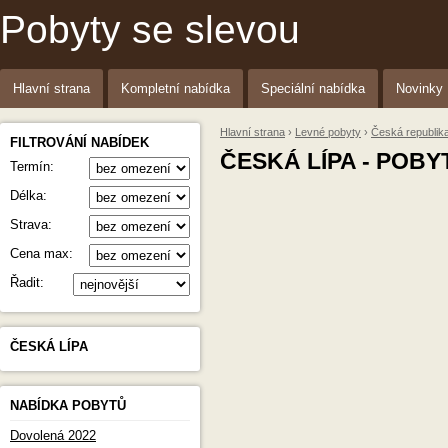
Pobyty se slevou
Hlavní strana
Kompletní nabídka
Speciální nabídka
Novinky
Hlavní strana
›
Levné pobyty
›
Česká republik
FILTROVÁNÍ NABÍDEK
ČESKÁ LÍPA - POBY
Termín:
Délka:
Strava:
Cena max:
Řadit:
ČESKÁ LÍPA
NABÍDKA POBYTŮ
Dovolená 2022