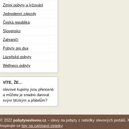
Zimní pobyty a lyžování
Jednodenní zájezdy
Česká republika
Slovensko
Zahraničí
Pobyty pro dva
Lázeňské pobyty
Wellness pobyty
VÍTE, ŽE...
slevové kupóny jsou přenosné
a můžete je snadno darovat
svým blízkým a přátelům?
© 2022
pobytyseslevou.cz
– slevy na pobyty z nabídky slevových portálů. 
Inspirujte se
tipy na zajímavé stránky
.