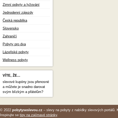
Zimní pobyty a lyžování
Jednodenní zájezdy
Česká republika
Slovensko
Zahraničí
Pobyty pro dva
Lázeňské pobyty
Wellness pobyty
VÍTE, ŽE...
slevové kupóny jsou přenosné
a můžete je snadno darovat
svým blízkým a přátelům?
© 2022
pobytyseslevou.cz
– slevy na pobyty z nabídky slevových portálů. 
Inspirujte se
tipy na zajímavé stránky
.