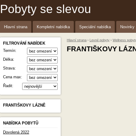
Pobyty se slevou
Hlavní strana
Kompletní nabídka
Speciální nabídka
Novinky
Hlavní strana
›
Levné pobyty
›
Wellness pobyt
FILTROVÁNÍ NABÍDEK
FRANTIŠKOVY LÁZN
Termín:
Délka:
Strava:
Cena max:
Řadit:
FRANTIŠKOVY LÁZNĚ
NABÍDKA POBYTŮ
Dovolená 2022