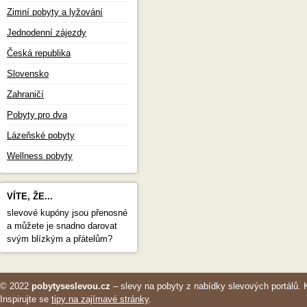
Zimní pobyty a lyžování
Jednodenní zájezdy
Česká republika
Slovensko
Zahraničí
Pobyty pro dva
Lázeňské pobyty
Wellness pobyty
VÍTE, ŽE...
slevové kupóny jsou přenosné
a můžete je snadno darovat
svým blízkým a přátelům?
© 2022
pobytyseslevou.cz
– slevy na pobyty z nabídky slevových portálů. 
Inspirujte se
tipy na zajímavé stránky
.