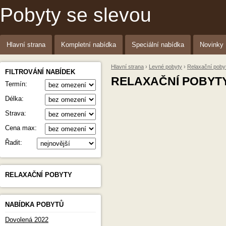
Pobyty se slevou
Hlavní strana
Kompletní nabídka
Speciální nabídka
Novinky
Hlavní strana
›
Levné pobyty
›
Relaxační poby
FILTROVÁNÍ NABÍDEK
RELAXAČNÍ POBYT
Termín:
Délka:
Strava:
Cena max:
Řadit:
RELAXAČNÍ POBYTY
NABÍDKA POBYTŮ
Dovolená 2022