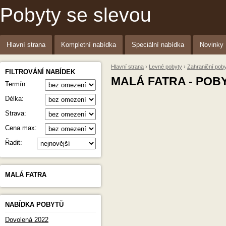
Pobyty se slevou
Hlavní strana
Kompletní nabídka
Speciální nabídka
Novinky
Hlavní strana
›
Levné pobyty
›
Zahraniční pob
FILTROVÁNÍ NABÍDEK
MALÁ FATRA - POB
Termín:
Délka:
Strava:
Cena max:
Řadit:
MALÁ FATRA
NABÍDKA POBYTŮ
Dovolená 2022