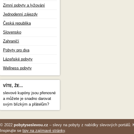
Zimní pobyty a lyžování
Jednodenní zájezdy
Česká republika
Slovensko
Zahraničí
Pobyty pro dva
Lázeňské pobyty
Wellness pobyty
VÍTE, ŽE...
slevové kupóny jsou přenosné
a můžete je snadno darovat
svým blízkým a přátelům?
© 2022
pobytyseslevou.cz
– slevy na pobyty z nabídky slevových portálů. 
Inspirujte se
tipy na zajímavé stránky
.