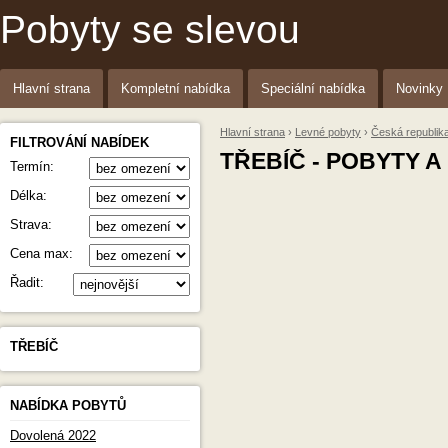
Pobyty se slevou
Hlavní strana
Kompletní nabídka
Speciální nabídka
Novinky
Hlavní strana
›
Levné pobyty
›
Česká republik
FILTROVÁNÍ NABÍDEK
TŘEBÍČ - POBYTY 
Termín:
Délka:
Strava:
Cena max:
Řadit:
TŘEBÍČ
NABÍDKA POBYTŮ
Dovolená 2022