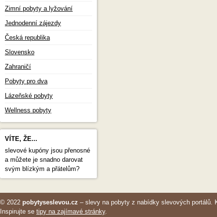
Zimní pobyty a lyžování
Jednodenní zájezdy
Česká republika
Slovensko
Zahraničí
Pobyty pro dva
Lázeňské pobyty
Wellness pobyty
VÍTE, ŽE...
slevové kupóny jsou přenosné
a můžete je snadno darovat
svým blízkým a přátelům?
© 2022
pobytyseslevou.cz
– slevy na pobyty z nabídky slevových portálů. 
Inspirujte se
tipy na zajímavé stránky
.